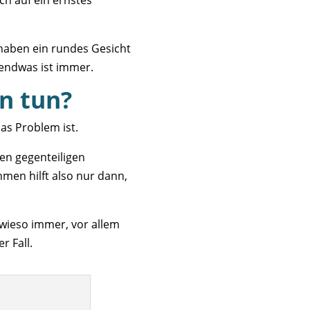
haben ein rundes Gesicht
gendwas ist immer.
n tun?
s Problem ist.
len gegenteiligen
men hilft also nur dann,
sowieso immer, vor allem
r Fall.