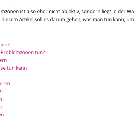
zonen ist also eher nicht objektiv, sondern liegt in der
 In diesem Artikel soll es darum gehen, was man tun kann, 
nen?
 Problemzonen tun?
ern
ise tun kann
ieren
el
n
n
en