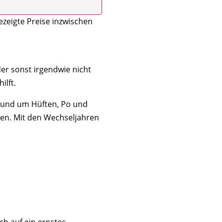
gezeigte Preise inzwischen
der sonst irgendwie nicht
ilft.
 rund um Hüften, Po und
hen. Mit den Wechseljahren
ch auf ein ernstes